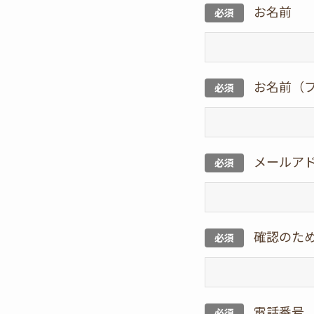
お名前
必須
お名前（
必須
メールア
必須
確認のた
必須
電話番号
必須