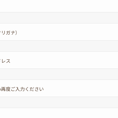
フリガナ）
ドレス
め再度ご入力ください