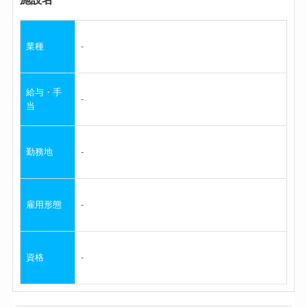
業種
給与・手
当
勤務地
雇用形態
資格