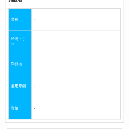
業種
給与・手
当
勤務地
雇用形態
資格