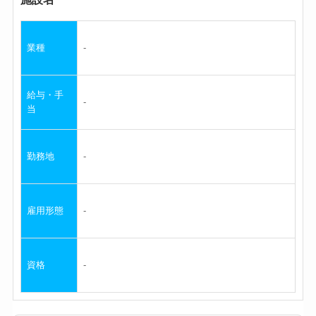
業種
給与・手
当
勤務地
雇用形態
資格